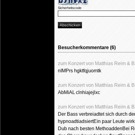
Sicherheitscode
Besucherkommentare (6)
zum Konzert von Matthias Reim & B
nIMPrs hgktfqjuomtk
zum Konzert von Matthias Reim & Ba
AbMiAL clnhiajejlxc
zum Konzert von Matthias Reim & B
Der Bass verbreiadtet sich durch 
hypnoadtiadsiertEin paar Leute wirke
Dub nach besten MethoaddenBei Ro