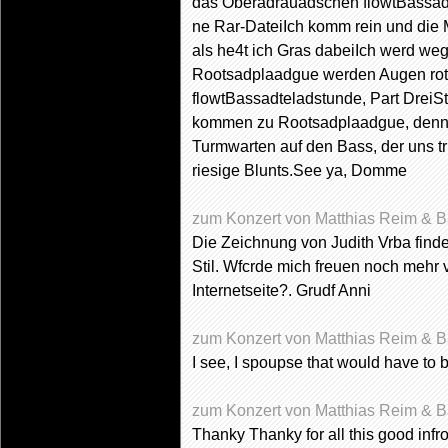
das Oberadrauadschen flowtBassadte
ne Rar-DateiIch komm rein und die Mu
als he4t ich Gras dabeiIch werd weg
Rootsadplaadgue werden Augen ro
flowtBassadteladstunde, Part DreiSt
kommen zu Rootsadplaadgue, denn er
Turmwarten auf den Bass, der uns tri
riesige Blunts.See ya, Domme
zum Konzert von Matthias Reim & B
Die Zeichnung von Judith Vrba finde 
Stil. Wfcrde mich freuen noch mehr v
Internetseite?. Grudf Anni
zum Konzert von Matthias Reim & B
I see, I spoupse that would have to 
zum Konzert von Matthias Reim & Ba
Thanky Thanky for all this good infr